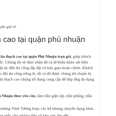
uận giá rẻ
h cao tại quận phú nhuận
trần thạch cao tại quận Phú Nhuận trọn gói
, giúp khách
sức. Chúng tôi sẽ đảm nhận tất cả từ khâu khảo sát hiện
vật tư, đến thi công lắp đặt và bàn giao hoàn chỉnh. Khách
 đội thi công riêng lẻ, tất cả đã được chúng tôi chuẩn bị
rần thạch cao chúng tôi đang cung cấp để đáp ứng đa dạng
ú Nhuận theo yêu cầu
, làm trần giật cấp, trần phẳng, trần
g xương Vĩnh Tường hoặc các hệ khung chuyên dụng khác.
ống mốc cho phòng tắm và khu vực ẩm ướt.