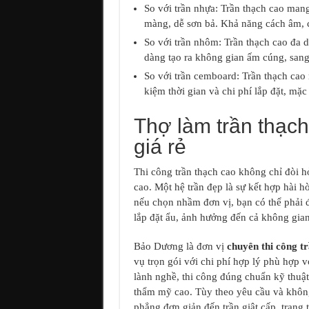
So với trần nhựa: Trần thạch cao mang
màng, dễ sơn bả. Khả năng cách âm, cá
So với trần nhôm: Trần thạch cao đa 
dàng tạo ra không gian ấm cúng, sang
So với trần cemboard: Trần thạch cao 
kiệm thời gian và chi phí lắp đặt, m
Thợ làm trần thạch
giá rẻ
Thi công trần thạch cao không chỉ đòi h
cao. Một hệ trần đẹp là sự kết hợp hài hò
nếu chọn nhầm đơn vị, bạn có thể phải đ
lắp đặt ẩu, ảnh hưởng đến cả không gian
Bảo Dương là đơn vị
chuyên thi công t
vụ trọn gói với chi phí hợp lý phù hợp 
lành nghề, thi công đúng chuẩn kỹ thuậ
thẩm mỹ cao. Tùy theo yêu cầu và không g
phẳng đơn giản đến trần giật cấp, trang 