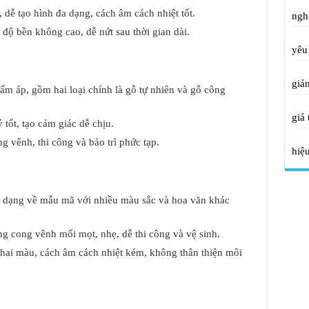
 dễ tạo hình đa dạng, cách âm cách nhiệt tốt.
nghi
ộ bền không cao, dễ nứt sau thời gian dài.
yêu
giả
ấm áp, gồm hai loại chính là gỗ tự nhiên và gỗ công
giá 
tốt, tạo cảm giác dễ chịu.
 vênh, thi công và bảo trì phức tạp.
hiệu
a dạng về mẫu mã với nhiều màu sắc và hoa văn khác
ng cong vênh mối mọt, nhẹ, dễ thi công và vệ sinh.
hai màu, cách âm cách nhiệt kém, không thân thiện môi