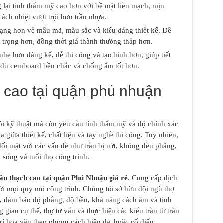
 lại tính thẩm mỹ cao hơn với bề mặt liền mạch, mịn
ch nhiệt vượt trội hơn trần nhựa.
dạng hơn về mẫu mã, màu sắc và kiểu dáng thiết kế. Dễ
 trọng hơn, đồng thời giá thành thường thấp hơn.
nhẹ hơn đáng kể, dễ thi công và tạo hình hơn, giúp tiết
ặc dù cemboard bền chắc và chống ẩm tốt hơn.
 cao tại quận phú nhuận
ỏi kỹ thuật mà còn yêu cầu tính thẩm mỹ và độ chính xác
a giữa thiết kế, chất liệu và tay nghề thi công. Tuy nhiên,
ối mặt với các vấn đề như trần bị nứt, không đều phẳng,
 sống và tuổi thọ công trình.
rần thạch cao tại quận Phú Nhuận giá rẻ
. Cung cấp dịch
với mọi quy mô công trình. Chúng tôi sở hữu đội ngũ thợ
t, đảm bảo độ phẳng, độ bền, khả năng cách âm và tính
ian cụ thể, thợ tư vấn và thực hiện các kiểu trần từ trần
trí hoa văn theo phong cách hiện đại hoặc cổ điển.