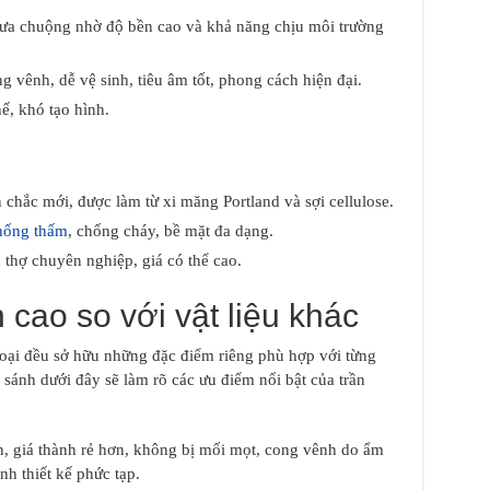
c ưa chuộng nhờ độ bền cao và khả năng chịu môi trường
 vênh, dễ vệ sinh, tiêu âm tốt, phong cách hiện đại.
, khó tạo hình.
chắc mới, được làm từ xi măng Portland và sợi cellulose.
hống thấm
, chống cháy, bề mặt đa dạng.
 thợ chuyên nghiệp, giá có thể cao.
 cao so với vật liệu khác
 loại đều sở hữu những đặc điểm riêng phù hợp với từng
sánh dưới đây sẽ làm rõ các ưu điểm nổi bật của trần
ơn, giá thành rẻ hơn, không bị mối mọt, cong vênh do ẩm
nh thiết kế phức tạp.