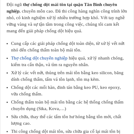
Đội ngũ
thợ chống dột mái tôn tại quận Tân Bình chuyên
nghiệp
, chuyên môn cao. Đã thi công hàng nghìn công trình lớn
nhỏ, có kinh nghiệm xử lý nhiều trường hợp khó. Với tay nghề
vững vàng và sự tận tâm trong công việc, chúng tôi cam kết
mang đến giải pháp chống dột hiệu quả.
Cung cấp các giải pháp chống dột toàn diện, từ xử lý vết nứt
nhỏ đến chống thấm toàn bộ mái tôn.
Thợ chống dột chuyên nghiệp
hiệu quả, xử lý nhanh chóng,
kiểm tra cẩn thận, và tìm ra nguyên nhân.
Xử lý các vết nứt, thủng trên mái tôn bằng keo silicon, băng
dính chống thấm, tấm vá tôn lạnh, tôn mạ kẽm.
Chống dột các mối hàn, đinh tán bằng keo PU, keo epoxy,
vữa chống thấm.
Chống thấm toàn bộ mái tôn bằng các hệ thống chống thấm
chuyên dụng (Sika, Kova,…)
Sửa chữa, thay thế các tấm tôn hư hỏng bằng tôn mới, chất
lượng cao.
Thi công chống dột mái tôn, sửa chữa gia cố lại mái tôn bị