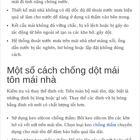
mất đi tính năng chống nước.
Thiết kế mái nhà không có độ dốc đủ để thoát nước mưa hiệu
quả sẽ làm cho nước dễ dàng ứ đọng và thấm vào bên trong.
Kết cấu mái không đủ vững chắc, bị xô lệch hoặc bị gãy do
tác động từ bên ngoài sẽ tạo ra các khe hở, gây dột.
Hệ thống thoát nước mưa trên mái nhà như máng xối, ống
dẫn nước bị tắc nghẽn, hư hỏng hoặc lắp đặt không đúng
cách.
Một số cách chống dột mái
tôn mái nhà
Kiểm tra và thay thế đinh vít: Trên toàn bộ mái tôn, đặc biệt là
những đinh bị lỏng hoặc gỉ sét. Thay thế các đinh vít bị hỏng
bằng đinh vít mới có chất lượng tốt hơn.
Sử dụng keo silicon chống thấm: Bôi keo silicon lên các khe
hở và vết nứt trên mái tôn. Chọn loại keo
chống thấm
chuyên
dụng cho mái tôn để đảm bảo hiệu quả lâu dài.