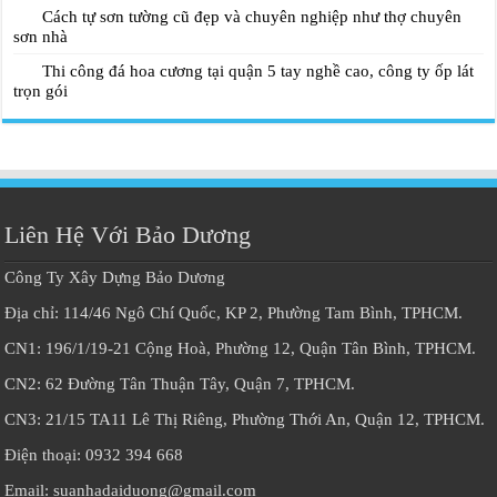
Cách tự sơn tường cũ đẹp và chuyên nghiệp như thợ chuyên
sơn nhà
Thi công đá hoa cương tại quận 5 tay nghề cao, công ty ốp lát
trọn gói
Liên Hệ Với Bảo Dương
Công Ty Xây Dựng Bảo Dương
Địa chỉ: 114/46 Ngô Chí Quốc, KP 2, Phường Tam Bình, TPHCM.
CN1: 196/1/19-21 Cộng Hoà, Phường 12, Quận Tân Bình, TPHCM.
CN2: 62 Đường Tân Thuận Tây, Quận 7, TPHCM.
CN3: 21/15 TA11 Lê Thị Riêng, Phường Thới An, Quận 12, TPHCM.
Điện thoại: 0932 394 668
Email: suanhadaiduong@gmail.com