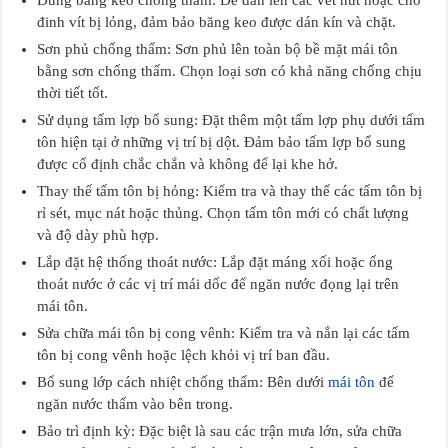
Dùng băng keo chống thấm: Để dán lên các vết nứt hoặc chỗ
đinh vít bị lỏng, đảm bảo băng keo được dán kín và chặt.
Sơn phủ chống thấm: Sơn phủ lên toàn bộ bề mặt mái tôn
bằng sơn chống thấm. Chọn loại sơn có khả năng chống chịu
thời tiết tốt.
Sử dụng tấm lợp bổ sung: Đặt thêm một tấm lợp phụ dưới tấm
tôn hiện tại ở những vị trí bị dột. Đảm bảo tấm lợp bổ sung
được cố định chắc chắn và không để lại khe hở.
Thay thế tấm tôn bị hỏng: Kiểm tra và thay thế các tấm tôn bị
rỉ sét, mục nát hoặc thủng. Chọn tấm tôn mới có chất lượng
và độ dày phù hợp.
Lắp đặt hệ thống thoát nước: Lắp đặt máng xối hoặc ống
thoát nước ở các vị trí mái dốc để ngăn nước đọng lại trên
mái tôn.
Sửa chữa mái tôn bị cong vênh: Kiểm tra và nắn lại các tấm
tôn bị cong vênh hoặc lệch khỏi vị trí ban đầu.
Bổ sung lớp cách nhiệt chống thấm: Bên dưới
mái tôn
để
ngăn nước thấm vào bên trong.
Bảo trì định kỳ: Đặc biệt là sau các trận mưa lớn, sửa chữa