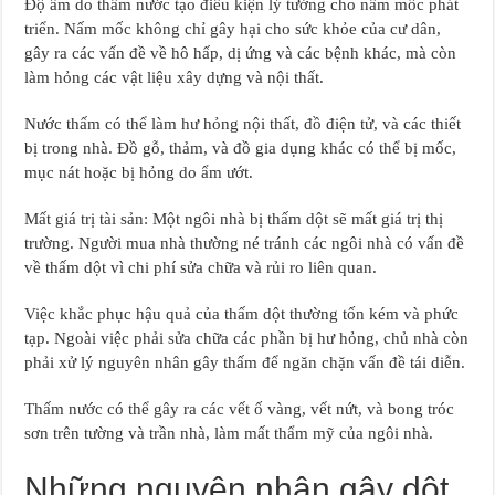
Độ ẩm do thấm nước tạo điều kiện lý tưởng cho nấm mốc phát
triển. Nấm mốc không chỉ gây hại cho sức khỏe của cư dân,
gây ra các vấn đề về hô hấp, dị ứng và các bệnh khác, mà còn
làm hỏng các vật liệu xây dựng và nội thất.
Nước thấm có thể làm hư hỏng nội thất, đồ điện tử, và các thiết
bị trong nhà. Đồ gỗ, thảm, và đồ gia dụng khác có thể bị mốc,
mục nát hoặc bị hỏng do ẩm ướt.
Mất giá trị tài sản: Một ngôi nhà bị thấm dột sẽ mất giá trị thị
trường. Người mua nhà thường né tránh các ngôi nhà có vấn đề
về thấm dột vì chi phí sửa chữa và rủi ro liên quan.
Việc khắc phục hậu quả của thấm dột thường tốn kém và phức
tạp. Ngoài việc phải sửa chữa các phần bị hư hỏng, chủ nhà còn
phải xử lý nguyên nhân gây thấm để ngăn chặn vấn đề tái diễn.
Thấm nước có thể gây ra các vết ố vàng, vết nứt, và bong tróc
sơn trên tường và trần nhà, làm mất thẩm mỹ của ngôi nhà.
Những nguyên nhân gây dột